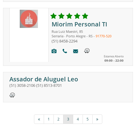
Miorim Personal TI
Rua Luiz Maestri, 85
Serraria
Porto Alegre
-
RS
-
91770-520
-
(51) 8458-2294
Estamos Aberto
09:00 - 22:00
Assador de Aluguel Leo
(51) 3058-2106
(51) 8513-8701
1
2
3
4
5