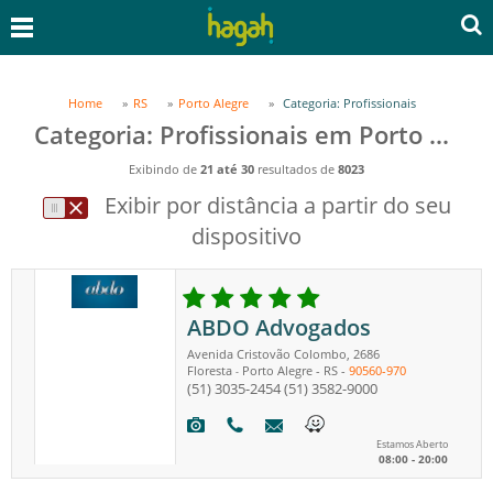
Home
RS
Porto Alegre
Categoria: Profissionais
Categoria: Profissionais em Porto Alegre, RS
Exibindo de
21 até 30
resultados de
8023
Exibir por distância a partir do seu
dispositivo
ABDO Advogados
Avenida Cristovão Colombo, 2686
Floresta
Porto Alegre
-
RS
-
90560-970
-
(51) 3035-2454
(51) 3582-9000
Estamos Aberto
08:00 - 20:00