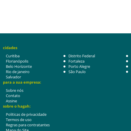
cidades
Curitiba
Distrito Federal
Florianópolis
Fortaleza
Belo Horizonte
Porto Alegre
Rio de janeiro
São Paulo
Salvador
para a sua empresa:
Sobre nós
Contato
Assine
sobre o hagah:
Politicas de privacidade
Termos de uso
Regras para contratantes
Mapa do Site