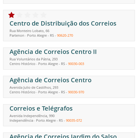
Centro de Distribuição dos Correios
Rua Monteiro Lobato, 66
Partenon
Porto Alegre
-
RS
-
90620-270
-
Agência de Correios Centro II
Rua Voluntários da Pátria, 293
Centro Histórico
Porto Alegre
-
RS
-
90030-003
-
Agência de Correios Centro
Avenida Julio de Castilhos, 293
Centro Histórico
Porto Alegre
-
RS
-
90030-970
-
Correios e Telégrafos
Avenida Independência, 990
Independência
Porto Alegre
-
RS
-
90035-072
-
Agência de Correios Jardim do Salso