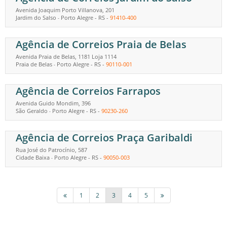
Avenida Joaquim Porto Villanova, 201
Jardim do Salso
Porto Alegre
-
RS
-
91410-400
-
Agência de Correios Praia de Belas
Avenida Praia de Belas, 1181 Loja 1114
Praia de Belas
Porto Alegre
-
RS
-
90110-001
-
Agência de Correios Farrapos
Avenida Guido Mondim, 396
São Geraldo
Porto Alegre
-
RS
-
90230-260
-
Agência de Correios Praça Garibaldi
Rua José do Patrocínio, 587
Cidade Baixa
Porto Alegre
-
RS
-
90050-003
-
1
2
3
4
5