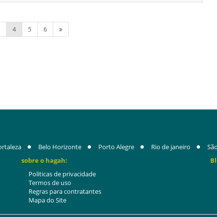
3
4
5
6
ortaleza
Belo Horizonte
Porto Alegre
Rio de janeiro
São
sobre o hagah:
Bl
Politicas de privacidade
Termos de uso
Regras para contratantes
Mapa do Site