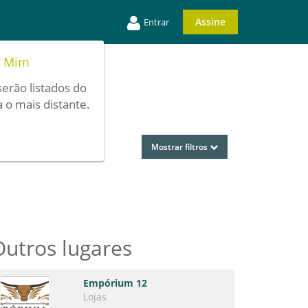
Assine
Entrar
e Mim
serão listados do
 o mais distante.
Mostrar filtros
Outros lugares
Empórium 12
Lojas