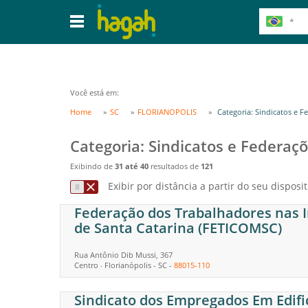
Você está em:
Home
SC
FLORIANOPOLIS
Categoria: Sindicatos e F
Categoria: Sindicatos e Federa
Exibindo de
31 até 40
resultados de
121
Exibir por distância a partir do seu disposit
Federação dos Trabalhadores nas I
de Santa Catarina (FETICOMSC)
Rua Antônio Dib Mussi, 367
Centro
Florianópolis
-
SC
-
88015-110
-
Sindicato dos Empregados Em Edific