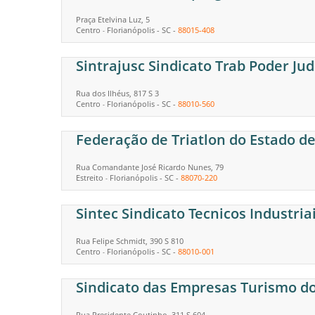
Praça Etelvina Luz, 5
Centro
Florianópolis
-
SC
-
88015-408
-
Sintrajusc Sindicato Trab Poder Jud
Rua dos Ilhéus, 817 S 3
Centro
Florianópolis
-
SC
-
88010-560
-
Federação de Triatlon do Estado d
Rua Comandante José Ricardo Nunes, 79
Estreito
Florianópolis
-
SC
-
88070-220
-
Sintec Sindicato Tecnicos Industria
Rua Felipe Schmidt, 390 S 810
Centro
Florianópolis
-
SC
-
88010-001
-
Sindicato das Empresas Turismo do
Rua Presidente Coutinho, 311 S 604