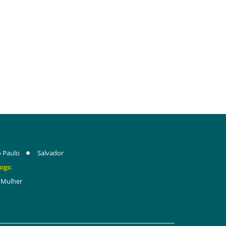
 Paulo
Salvador
ogs:
Mulher