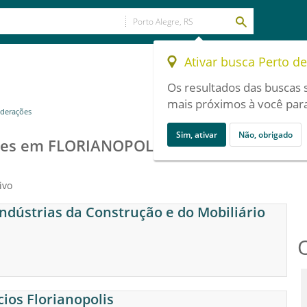
Ativar busca Perto d
Os resultados das buscas 
mais próximos à você para
ederações
Sim, ativar
Não, obrigado
ções em FLORIANOPOLIS, SC
ivo
ndústrias da Construção e do Mobiliário
ios Florianopolis