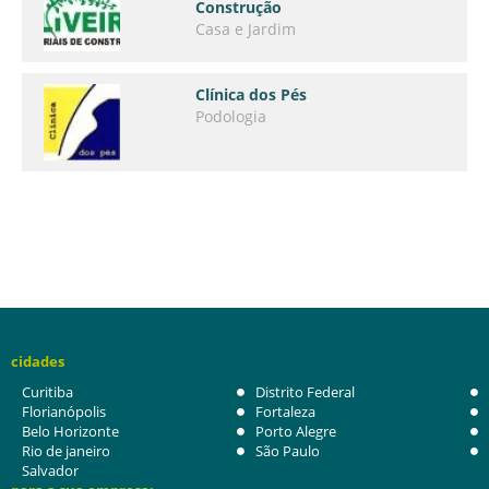
Construção
Casa e Jardim
Clínica dos Pés
Podologia
cidades
Curitiba
Distrito Federal
Florianópolis
Fortaleza
Belo Horizonte
Porto Alegre
Rio de janeiro
São Paulo
Salvador