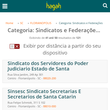
Home
SC
FLORIANOPOLIS
Categoria: Sindicatos e Federações
Categoria: Sindicatos e Federações em FLORIANOPOLIS, SC
Exibindo de
41 até 50
resultados de
121
Exibir por distância a partir do seu
dispositivo
Sindicato dos Servidores do Poder
Judiciario Estado de Santa
Rua Silva Jardim, 249 Ap 301
Centro
Florianópolis
-
SC
-
88020-200
-
Sinsesc Sindicato Secretarias E
Secretarios de Santa Catarin
Rua Felipe Schmidt, 311 S 102
Centro
Florianópolis
-
SC
-
88010-000
-