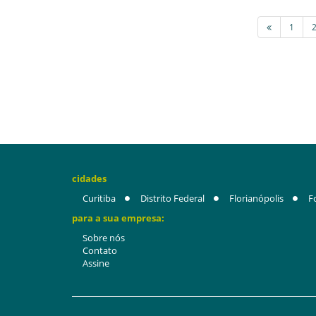
1
cidades
Curitiba
Distrito Federal
Florianópolis
F
para a sua empresa:
Sobre nós
Contato
Assine