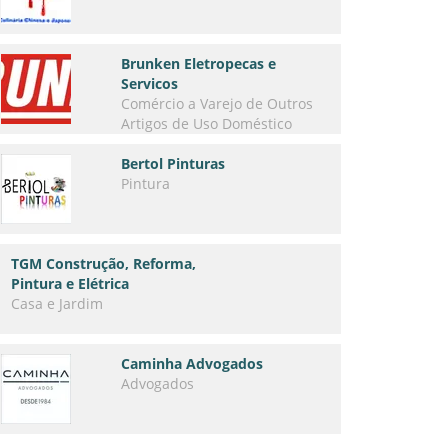
Brunken Eletropecas e
Servicos
Comércio a Varejo de Outros
Artigos de Uso Doméstico
Bertol Pinturas
Pintura
TGM Construção, Reforma,
Pintura e Elétrica
Casa e Jardim
Caminha Advogados
Advogados