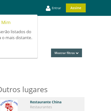
Assine
Entrar
e Mim
serão listados do
 o mais distante.
Mostrar filtros
Outros lugares
Restaurante China
Restaurantes