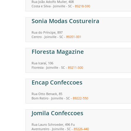
Rua João Adolfo Muller, 408
Costa e Silva
Joinville
-
SC
-
89218-590
-
Sonia Modas Costureira
Rua do Príncipe, 897
Centro
Joinville
-
SC
-
89201-001
-
Floresta Magazine
Rua Icaraí, 106
Floresta
Joinville
-
SC
-
89211-500
-
Encap Confeccoes
Rua Otto Benack, 85
Bom Retiro
Joinville
-
SC
-
89222-550
-
Jomila Confeccoes
Rua Lauro Schroeder, 496 Fu
Aventureiro
Joinville
-
SC
-
89226-440
-