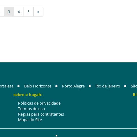
2
3
4
5
ortaleza
Belo Horizonte
Porto Alegre
Rio de janeiro
São
sobre o hagah:
Bl
Politicas de privacidade
Termos de uso
Regras para contratantes
Mapa do Site