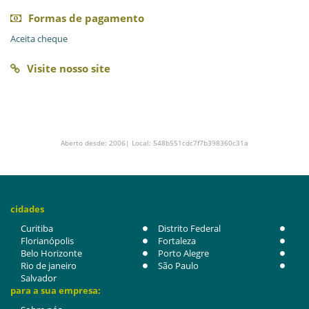
Formas de pagamento
Aceita cheque
Visite nosso site
Aberto desde: 2006| Local: 548b551cdc7f7b398360c31a
cidades
Curitiba
Distrito Federal
Florianópolis
Fortaleza
Belo Horizonte
Porto Alegre
Rio de janeiro
São Paulo
Salvador
para a sua empresa: