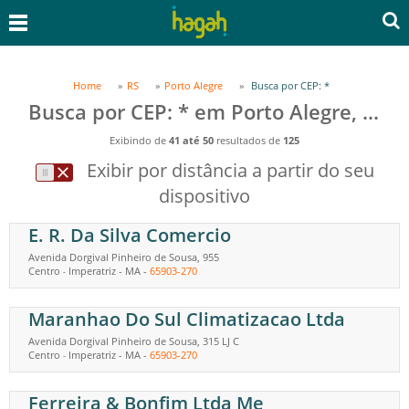
Home
RS
Porto Alegre
Busca por CEP: *
Busca por CEP: * em Porto Alegre, RS
Exibindo de
41 até 50
resultados de
125
Exibir por distância a partir do seu
dispositivo
E. R. Da Silva Comercio
Avenida Dorgival Pinheiro de Sousa, 955
Centro
Imperatriz
-
MA
-
65903-270
-
Maranhao Do Sul Climatizacao Ltda
Avenida Dorgival Pinheiro de Sousa, 315 LJ C
Centro
Imperatriz
-
MA
-
65903-270
-
Ferreira & Bonfim Ltda Me