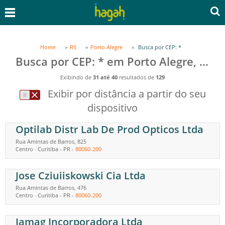
Home
RS
Porto Alegre
Busca por CEP: *
Busca por CEP: * em Porto Alegre, RS
Exibindo de
31 até 40
resultados de
129
Exibir por distância a partir do seu
dispositivo
Optilab Distr Lab De Prod Opticos Ltda
Rua Amintas de Barros, 825
Centro
Curitiba
-
PR
-
80060-200
-
Jose Cziuiiskowski Cia Ltda
Rua Amintas de Barros, 476
Centro
Curitiba
-
PR
-
80060-200
-
Jamag Incorporadora Ltda