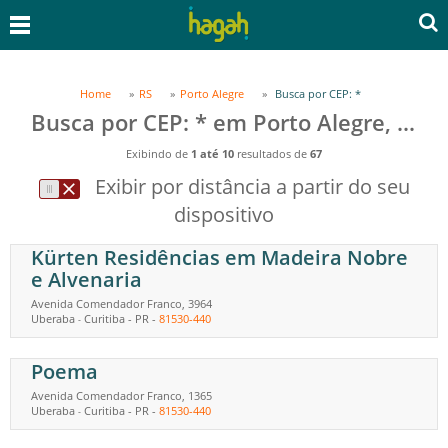
Home
RS
Porto Alegre
Busca por CEP: *
Busca por CEP: * em Porto Alegre, RS
Exibindo de
1 até 10
resultados de
67
Exibir por distância a partir do seu
dispositivo
Kürten Residências em Madeira Nobre
e Alvenaria
Avenida Comendador Franco, 3964
Uberaba
Curitiba
-
PR
-
81530-440
-
Poema
Avenida Comendador Franco, 1365
Uberaba
Curitiba
-
PR
-
81530-440
-