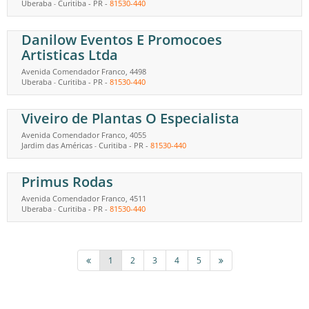
Uberaba
Curitiba
-
PR
-
81530-440
-
Danilow Eventos E Promocoes
Artisticas Ltda
Avenida Comendador Franco, 4498
Uberaba
Curitiba
-
PR
-
81530-440
-
Viveiro de Plantas O Especialista
Avenida Comendador Franco, 4055
Jardim das Américas
Curitiba
-
PR
-
81530-440
-
Primus Rodas
Avenida Comendador Franco, 4511
Uberaba
Curitiba
-
PR
-
81530-440
-
1
2
3
4
5