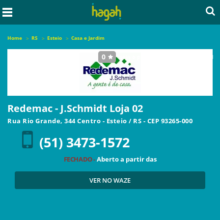
Home
RS
Esteio
Casa e Jardim
0
seja o primeiro a avaliar este local
Redemac - J.Schmidt Loja 02
Rua Rio Grande, 344 Centro
-
Esteio
/
RS
- CEP
93265-000
(51) 3473-1572
FECHADO -
Aberto a partir das
VER NO WAZE