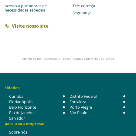
Acesso a portadores de
Tele-entrega
necessidades especiais
Segurança
Visite nosso site
Aberto desde: 25/09/2007| Local: 548b4144dc7f7b37e216f89d
cidades
Curitiba
Distrito Federal
Florianópolis
Fortaleza
Belo Horizonte
Porto Alegre
Rio de janeiro
São Paulo
Salvador
para a sua empresa:
Sobre nós