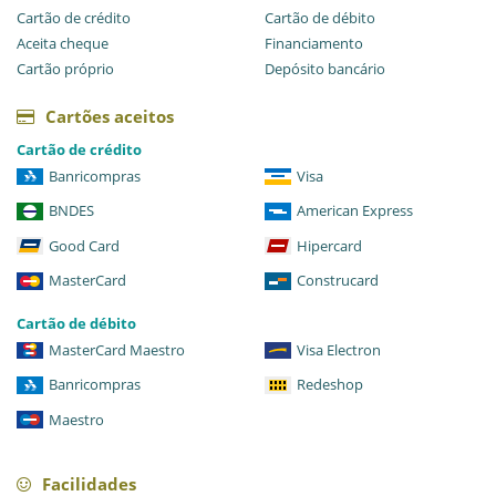
Cartão de crédito
Cartão de débito
Aceita cheque
Financiamento
Cartão próprio
Depósito bancário
Cartões aceitos
Cartão de crédito
Banricompras
Visa
BNDES
American Express
Good Card
Hipercard
MasterCard
Construcard
Cartão de débito
MasterCard Maestro
Visa Electron
Banricompras
Redeshop
Maestro
Facilidades