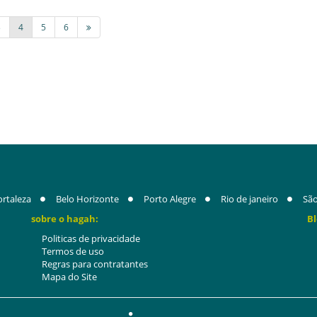
3
4
5
6
ortaleza
Belo Horizonte
Porto Alegre
Rio de janeiro
São
sobre o hagah:
Bl
Politicas de privacidade
Termos de uso
Regras para contratantes
Mapa do Site