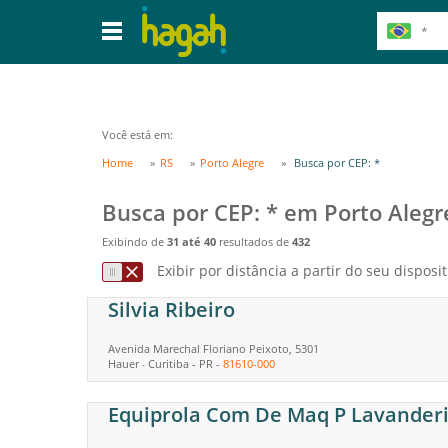
Você está em:
Home
RS
Porto Alegre
Busca por CEP: *
Busca por CEP: * em Porto Alegr
Exibindo de
31 até 40
resultados de
432
Exibir por distância a partir do seu disposit
Silvia Ribeiro
Avenida Marechal Floriano Peixoto, 5301
Hauer
Curitiba
-
PR
-
81610-000
-
Equiprola Com De Maq P Lavanderi