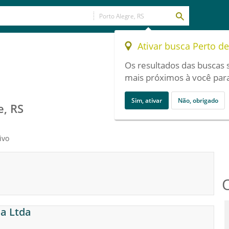
Ativar busca Perto d
Os resultados das buscas 
mais próximos à você para
Sim, ativar
Não, obrigado
e, RS
ivo
a Ltda