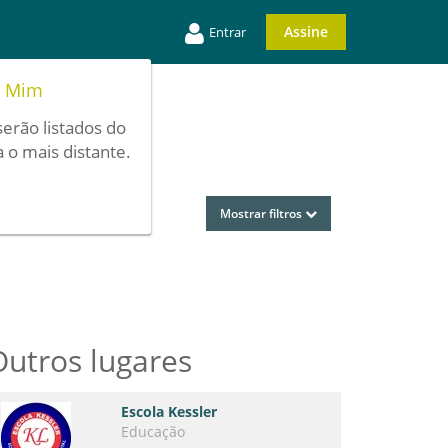
Assine
Entrar
e Mim
serão listados do
 o mais distante.
Mostrar filtros
Outros lugares
Escola Kessler
Educação