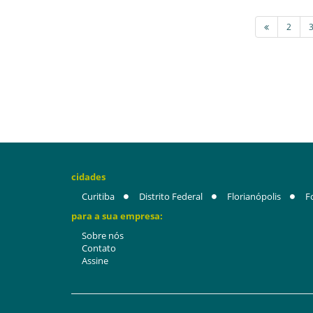
2
cidades
Curitiba
Distrito Federal
Florianópolis
F
para a sua empresa:
Sobre nós
Contato
Assine