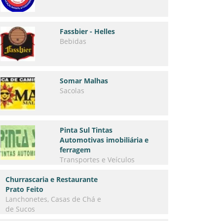
Fassbier - Helles
Bebidas
Somar Malhas
Sacolas
Pinta Sul Tintas
Automotivas imobiliária e
ferragem
Transportes e Veículos
Churrascaria e Restaurante
Prato Feito
Lanchonetes, Casas de Chá e
de Sucos