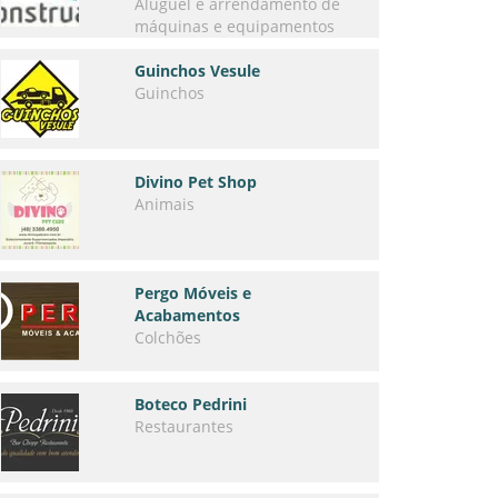
Aluguel e arrendamento de
máquinas e equipamentos
Guinchos Vesule
Guinchos
Divino Pet Shop
Animais
Pergo Móveis e
Acabamentos
Colchões
Boteco Pedrini
Restaurantes