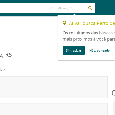
Ativar busca Perto d
Os resultados das buscas 
mais próximos à você para
Sim, ativar
Não, obrigado
e, RS
ivo