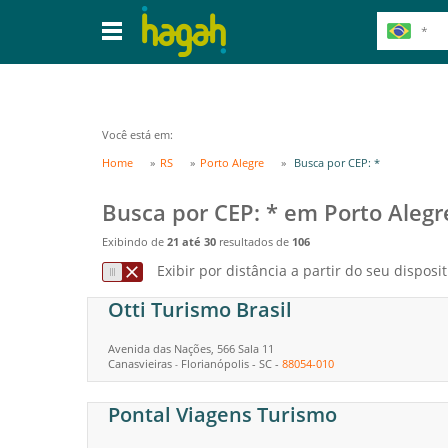
Você está em:
Home
RS
Porto Alegre
Busca por CEP: *
Busca por CEP: * em Porto Alegr
Exibindo de
21 até 30
resultados de
106
Exibir por distância a partir do seu disposit
Otti Turismo Brasil
Avenida das Nações, 566 Sala 11
Canasvieiras
Florianópolis
-
SC
-
88054-010
-
Pontal Viagens Turismo