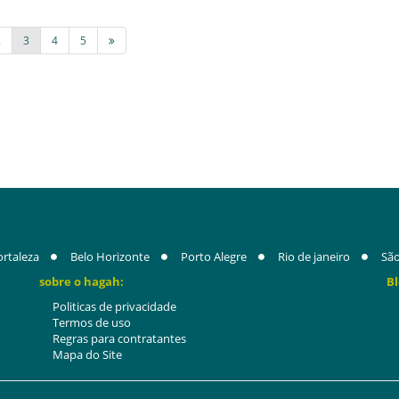
2
3
4
5
ortaleza
Belo Horizonte
Porto Alegre
Rio de janeiro
São
sobre o hagah:
Bl
Politicas de privacidade
Termos de uso
Regras para contratantes
Mapa do Site