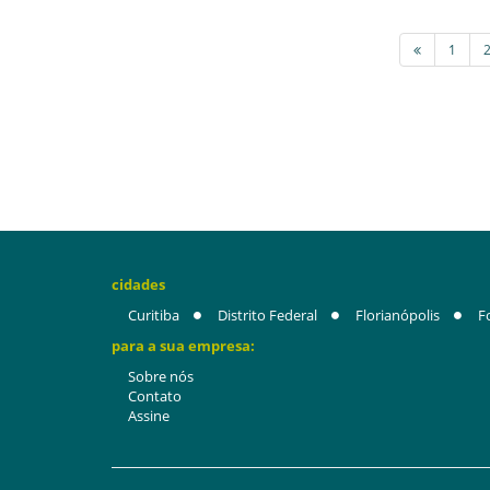
1
cidades
Curitiba
Distrito Federal
Florianópolis
F
para a sua empresa:
Sobre nós
Contato
Assine