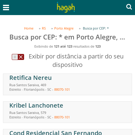
Home
RS
Porto Alegre
Busca por CEP: *
Busca por CEP: * em Porto Alegre, RS
Exibindo de
121 até 123
resultados de
123
Exibir por distância a partir do seu
dispositivo
Retifica Nereu
Rua Santos Saraiva, 469
Estreito
Florianópolis
-
SC
-
88070-101
-
Kribel Lanchonete
Rua Santos Saraiva, 579
Estreito
Florianópolis
-
SC
-
88070-101
-
Cond Residencial San Fernando