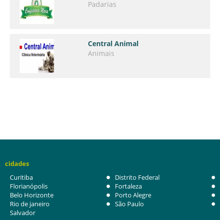
Padarias
Central Animal
Animais
cidades
Curitiba
Distrito Federal
Florianópolis
Fortaleza
Belo Horizonte
Porto Alegre
Rio de janeiro
São Paulo
Salvador