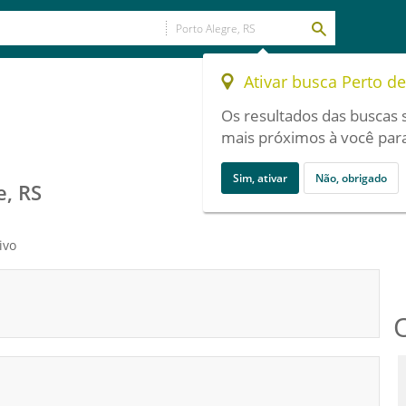
Ativar busca Perto d
Os resultados das buscas 
mais próximos à você para
Sim, ativar
Não, obrigado
e, RS
ivo