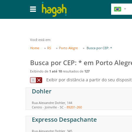
Você está em:
Home
RS
Porto Alegre
Busca por CEP: *
Busca por CEP: * em Porto Alegr
Exibindo de
1 até 10
resultados de
127
Exibir por distância a partir do seu disposit
Dohler
Rua Alexandre Dohler, 144
Centro
Joinville
-
SC
-
89201-260
-
Expresso Despachante
Rua Alexandre Dohler, 345