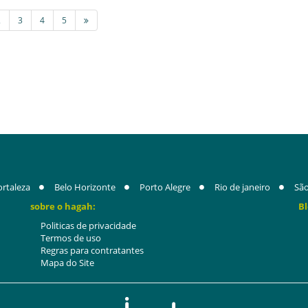
2
3
4
5
ortaleza
Belo Horizonte
Porto Alegre
Rio de janeiro
São
sobre o hagah:
Bl
Politicas de privacidade
Termos de uso
Regras para contratantes
Mapa do Site