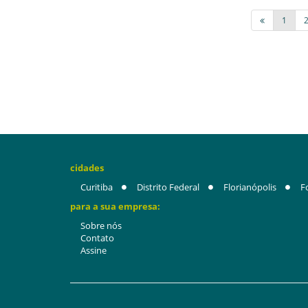
1
cidades
Curitiba
Distrito Federal
Florianópolis
F
para a sua empresa:
Sobre nós
Contato
Assine