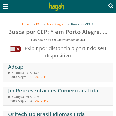
Home
RS
Porto Alegre
Busca por CEP: *
Busca por CEP: * em Porto Alegre, RS
Exibindo de
11 até 20
resultados de
364
Exibir por distância a partir do seu
dispositivo
Adcap
Rua Uruguai, 35 SL 442
Porto Alegre
-
RS
-
90010-140
-
Jm Representacoes Comerciais Ltda
Rua Uruguai, 91 SL 629
Porto Alegre
-
RS
-
90010-140
-
Oritech Do Brasil Idiomas Ltda