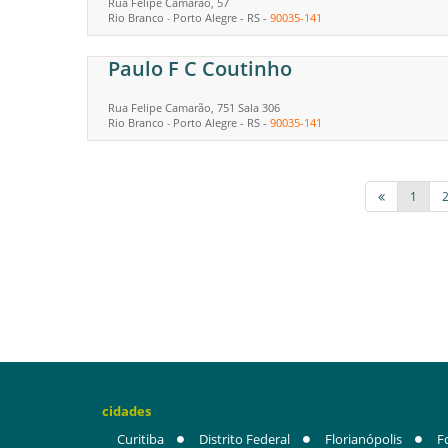
Rua Felipe Camarão, 57
Rio Branco
Porto Alegre
-
RS
-
90035-141
-
Paulo F C Coutinho
Rua Felipe Camarão, 751 Sala 306
Rio Branco
Porto Alegre
-
RS
-
90035-141
-
1
cidades
Curitiba
Distrito Federal
Florianópolis
F