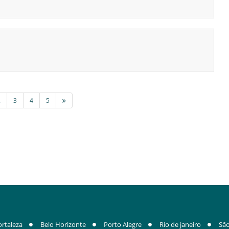
2
3
4
5
ortaleza
Belo Horizonte
Porto Alegre
Rio de janeiro
São