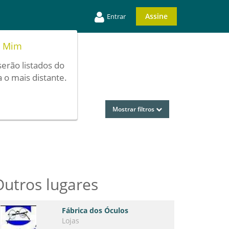
Assine
Entrar
e Mim
serão listados do
 o mais distante.
Mostrar filtros
Outros lugares
Fábrica dos Óculos
Lojas