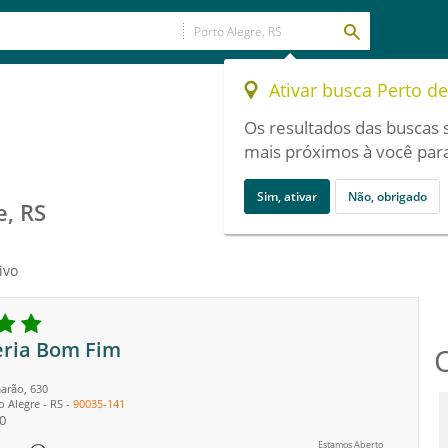
Ativar busca Perto d
Os resultados das buscas 
mais próximos à você para
Sim, ativar
Não, obrigado
e, RS
ivo
ria Bom Fim
arão, 630
o Alegre
-
RS
-
90035-141
0
Estamos Aberto