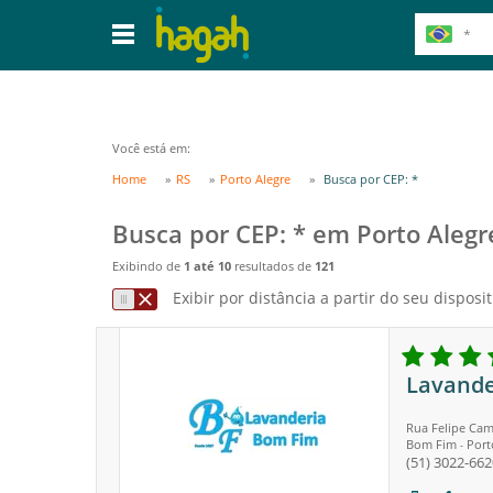
Você está em:
Home
RS
Porto Alegre
Busca por CEP: *
Busca por CEP: * em Porto Alegr
Exibindo de
1 até 10
resultados de
121
Exibir por distância a partir do seu disposit
Lavande
Rua Felipe Cam
Bom Fim
Port
-
(51) 3022-662