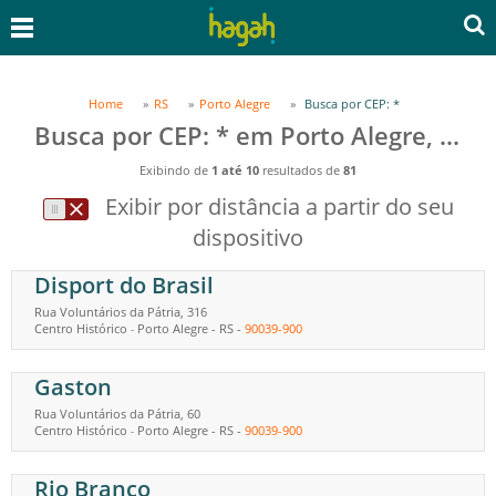
Home
RS
Porto Alegre
Busca por CEP: *
Busca por CEP: * em Porto Alegre, RS
Exibindo de
1 até 10
resultados de
81
Exibir por distância a partir do seu
dispositivo
Disport do Brasil
Rua Voluntários da Pátria, 316
Centro Histórico
Porto Alegre
-
RS
-
90039-900
-
Gaston
Rua Voluntários da Pátria, 60
Centro Histórico
Porto Alegre
-
RS
-
90039-900
-
Rio Branco