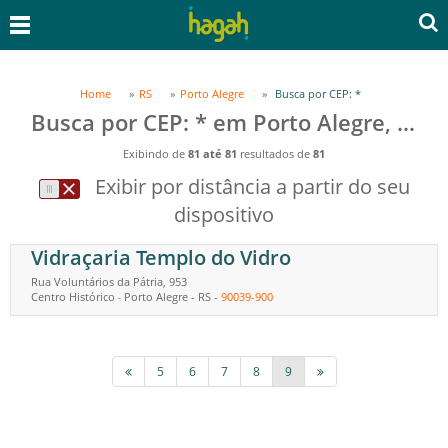
Home
RS
Porto Alegre
Busca por CEP: *
Busca por CEP: * em Porto Alegre, RS
Exibindo de
81 até 81
resultados de
81
Exibir por distância a partir do seu
dispositivo
Vidraçaria Templo do Vidro
Rua Voluntários da Pátria, 953
Centro Histórico
Porto Alegre
-
RS
-
90039-900
-
5
6
7
8
9