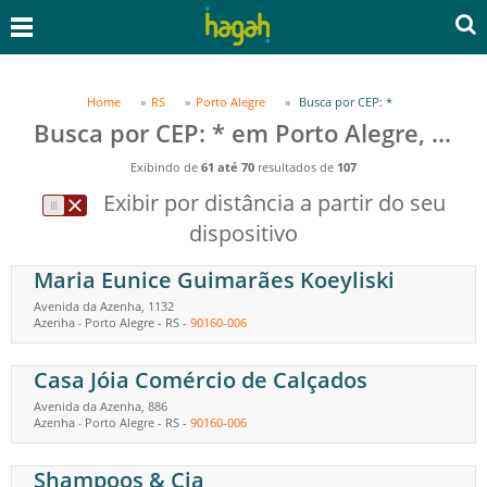
Home
RS
Porto Alegre
Busca por CEP: *
Busca por CEP: * em Porto Alegre, RS
Exibindo de
61 até 70
resultados de
107
Exibir por distância a partir do seu
dispositivo
Maria Eunice Guimarães Koeyliski
Avenida da Azenha, 1132
Azenha
Porto Alegre
-
RS
-
90160-006
-
Casa Jóia Comércio de Calçados
Avenida da Azenha, 886
Azenha
Porto Alegre
-
RS
-
90160-006
-
Shampoos & Cia