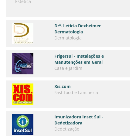
Estética
Drª. Leticia Dexheimer
Dermatologia
Dermatologia
Frigersul - Instalações e
Manutenções em Geral
Casa e Jardim
Xis.com
Fast-food e Lancheria
Imunizadora Inset Sul -
Dedetizadora
Dedetização