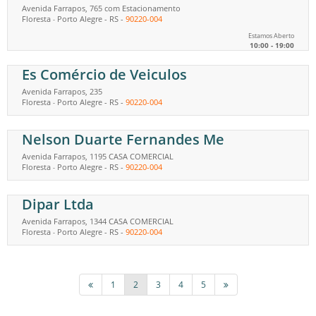
Avenida Farrapos, 765 com Estacionamento
Floresta
Porto Alegre
-
RS
-
90220-004
-
Estamos Aberto
10:00 - 19:00
Es Comércio de Veiculos
Avenida Farrapos, 235
Floresta
Porto Alegre
-
RS
-
90220-004
-
Nelson Duarte Fernandes Me
Avenida Farrapos, 1195 CASA COMERCIAL
Floresta
Porto Alegre
-
RS
-
90220-004
-
Dipar Ltda
Avenida Farrapos, 1344 CASA COMERCIAL
Floresta
Porto Alegre
-
RS
-
90220-004
-
1
2
3
4
5