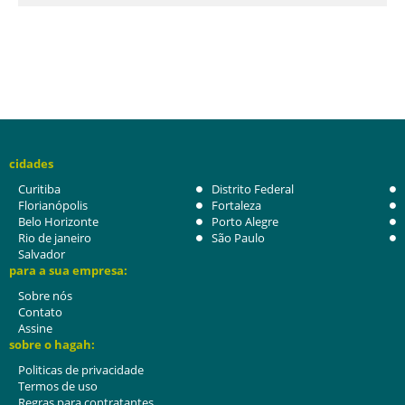
cidades
Curitiba
Distrito Federal
Florianópolis
Fortaleza
Belo Horizonte
Porto Alegre
Rio de janeiro
São Paulo
Salvador
para a sua empresa:
Sobre nós
Contato
Assine
sobre o hagah:
Politicas de privacidade
Termos de uso
Regras para contratantes