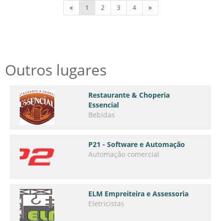
1
2
3
4
Outros lugares
Restaurante & Choperia
Essencial
Bebidas
P21 - Software e Automação
Automação comercial
ELM Empreiteira e Assessoria
Eletricistas