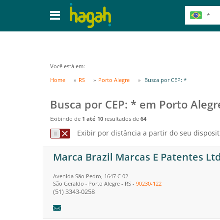
Você está em:
Home
RS
Porto Alegre
Busca por CEP: *
Busca por CEP: * em Porto Alegr
Exibindo de
1 até 10
resultados de
64
Exibir por distância a partir do seu disposit
Marca Brazil Marcas E Patentes Lt
Avenida São Pedro, 1647 C 02
São Geraldo
Porto Alegre
-
RS
-
90230-122
-
(51) 3343-0258