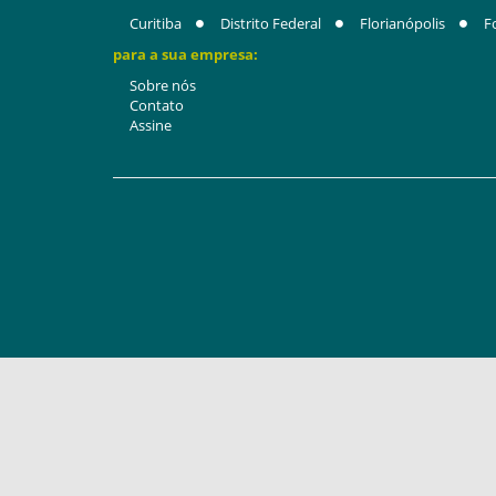
Curitiba
Distrito Federal
Florianópolis
F
para a sua empresa:
Sobre nós
Contato
Assine