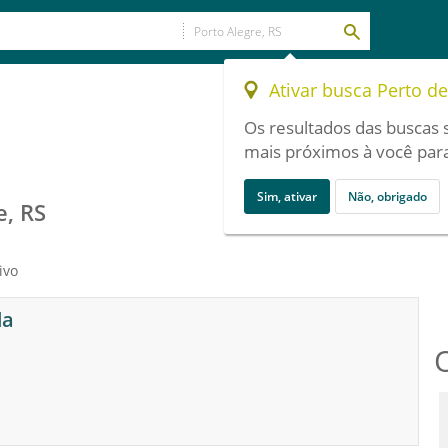
Ativar busca Perto d
Os resultados das buscas 
mais próximos à você para
Sim, ativar
Não, obrigado
e, RS
ivo
da