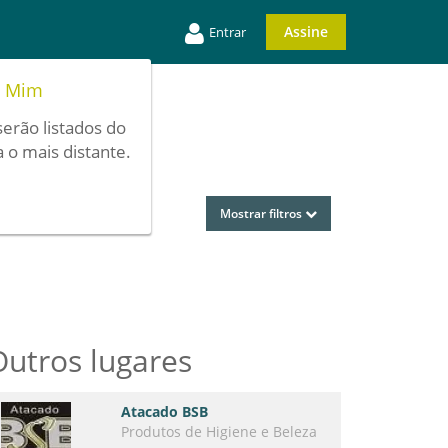
Assine
Entrar
e Mim
serão listados do
 o mais distante.
Mostrar filtros
Outros lugares
Atacado BSB
Produtos de Higiene e Beleza