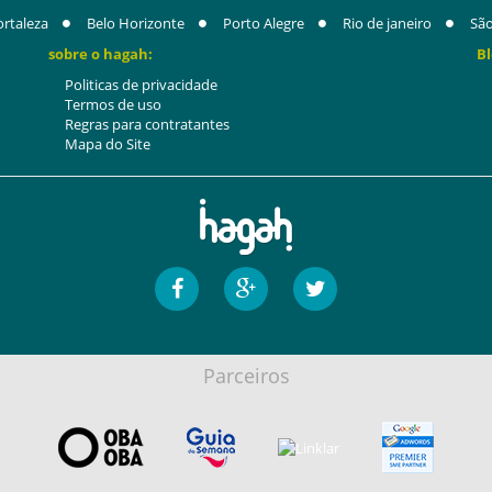
ortaleza
Belo Horizonte
Porto Alegre
Rio de janeiro
São
sobre o hagah:
Bl
Politicas de privacidade
Termos de uso
Regras para contratantes
Mapa do Site
Parceiros