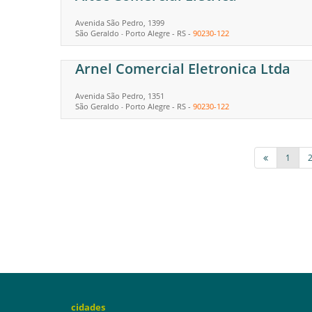
Avenida São Pedro, 1399
São Geraldo
Porto Alegre
-
RS
-
90230-122
-
Arnel Comercial Eletronica Ltda
Avenida São Pedro, 1351
São Geraldo
Porto Alegre
-
RS
-
90230-122
-
1
cidades