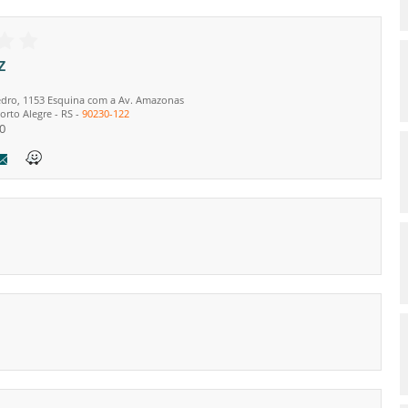
z
dro, 1153 Esquina com a Av. Amazonas
orto Alegre
-
RS
-
90230-122
0