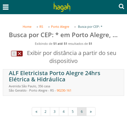
Home
RS
Porto Alegre
Busca por CEP: *
Busca por CEP: * em Porto Alegre, RS
Exibindo de
51 até 51
resultados de
51
Exibir por distância a partir do seu
dispositivo
ALF Eletricista Porto Alegre 24hrs
Elétrica & Hidráulica
Avenida São Paulo, 356 casa
São Geraldo
Porto Alegre
-
RS
-
90230-161
-
2
3
4
5
6