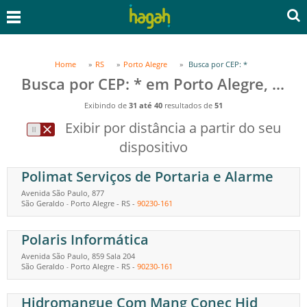
Home
RS
Porto Alegre
Busca por CEP: *
Busca por CEP: * em Porto Alegre, RS
Exibindo de
31 até 40
resultados de
51
Exibir por distância a partir do seu
dispositivo
Polimat Serviços de Portaria e Alarme
Avenida São Paulo, 877
São Geraldo
Porto Alegre
-
RS
-
90230-161
-
Polaris Informática
Avenida São Paulo, 859 Sala 204
São Geraldo
Porto Alegre
-
RS
-
90230-161
-
Hidromangue Com Mang Conec Hid