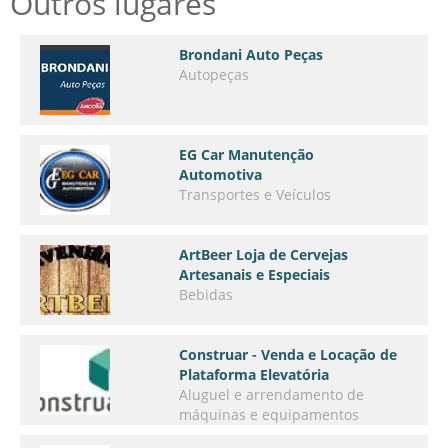
Outros lugares
Brondani Auto Peças
Autopeças
EG Car Manutenção
Automotiva
Transportes e Veículos
ArtBeer Loja de Cervejas
Artesanais e Especiais
Bebidas
Construar - Venda e Locação de
Plataforma Elevatória
Aluguel e arrendamento de
máquinas e equipamentos