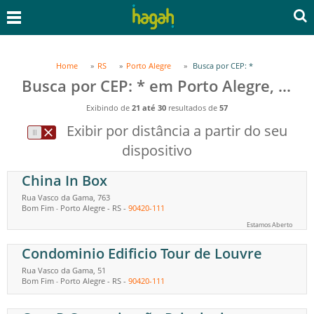
Home
RS
Porto Alegre
Busca por CEP: *
Busca por CEP: * em Porto Alegre, RS
Exibindo de
21 até 30
resultados de
57
Exibir por distância a partir do seu
dispositivo
China In Box
Rua Vasco da Gama, 763
Bom Fim
Porto Alegre
-
RS
-
90420-111
-
Estamos Aberto
Condominio Edificio Tour de Louvre
Rua Vasco da Gama, 51
Bom Fim
Porto Alegre
-
RS
-
90420-111
-