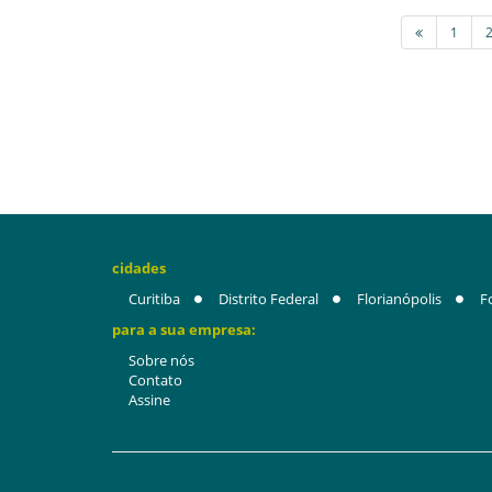
1
cidades
Curitiba
Distrito Federal
Florianópolis
F
para a sua empresa:
Sobre nós
Contato
Assine