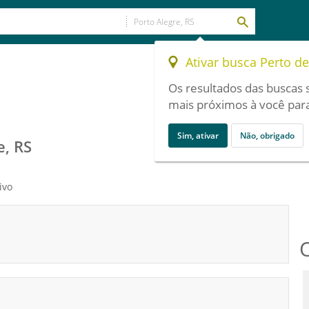
Ativar busca Perto d
Os resultados das buscas 
mais próximos à você para
Sim, ativar
Não, obrigado
e, RS
ivo