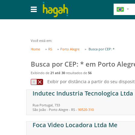
Você está em:
Home
RS
Porto Alegre
Busca por CEP: *
Busca por CEP: * em Porto Alegr
Exibindo de
21 até 30
resultados de
56
Exibir por distância a partir do seu disposit
Indutec Industria Tecnologica Ltda
Rua Portugal, 733
São João
Porto Alegre
-
RS
-
90520-310
-
Foca Video Locadora Ltda Me