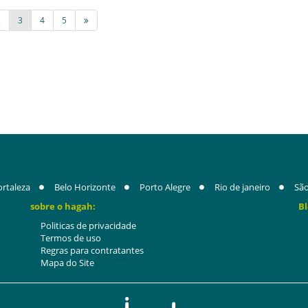
2
3
4
5
ortaleza
Belo Horizonte
Porto Alegre
Rio de janeiro
São
sobre o hagah:
Bl
Politicas de privacidade
Termos de uso
Regras para contratantes
Mapa do Site