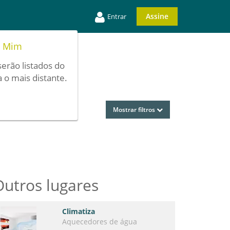
Assine
Entrar
e Mim
serão listados do
 o mais distante.
Mostrar filtros
Outros lugares
Climatiza
Aquecedores de água