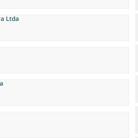
ra Ltda
ra