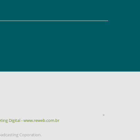
*
ting Digital - www.reweb.com.br
oadcasting Coporation.