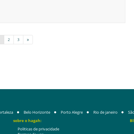
1
2
3
ortaleza
Belo Horizonte
Porto Alegre
Rio de janeiro
São
sobre o hagah:
Bl
Politicas de privacidade