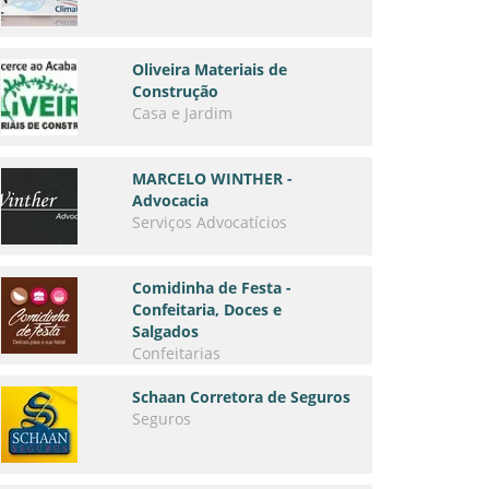
Oliveira Materiais de
Construção
Casa e Jardim
MARCELO WINTHER -
Advocacia
Serviços Advocatícios
Comidinha de Festa -
Confeitaria, Doces e
Salgados
Confeitarias
Schaan Corretora de Seguros
Seguros