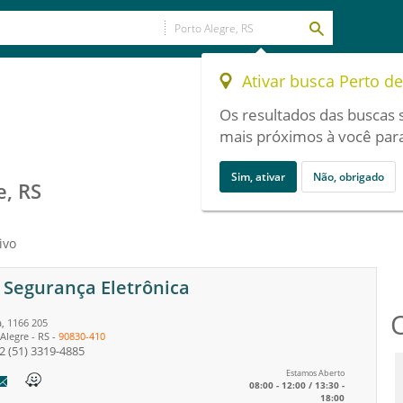
Ativar busca Perto d
Os resultados das buscas 
mais próximos à você para
Sim, ativar
Não, obrigado
e, RS
ivo
 Segurança Eletrônica
a, 1166 205
Alegre
-
RS
-
90830-410
2
(51) 3319-4885
Estamos Aberto
08:00 - 12:00 / 13:30 -
18:00