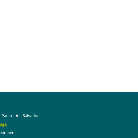
 Paulo
Salvador
ogs:
Mulher