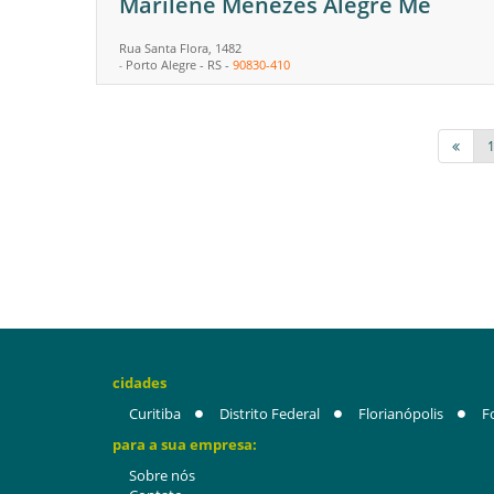
Marilene Menezes Alegre Me
Rua Santa Flora, 1482
Porto Alegre
-
RS
-
90830-410
-
cidades
Curitiba
Distrito Federal
Florianópolis
F
para a sua empresa:
Sobre nós