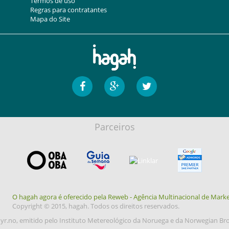
Termos de uso
Regras para contratantes
Mapa do Site
Parceiros
O hagah agora é oferecido pela Reweb - Agência Multinacional de Marke
Copyright © 2015, hagah. Todos os direitos reservados.
yr.no, emitido pelo Instituto Metereológico da Noruega e da Norwegian Br