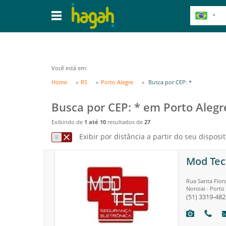
Você está em:
Home
RS
Porto Alegre
Busca por CEP: *
Busca por CEP: * em Porto Alegr
Exibindo de
1 até 10
resultados de
27
Exibir por distância a partir do seu disposit
Mod Tec
Rua Santa Flor
Nonoai
Porto 
-
(51) 3319-482