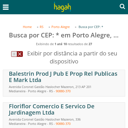
Home
RS
Porto Alegre
Busca por CEP: *
Busca por CEP: * em Porto Alegre, RS
Exibindo de
1 até 10
resultados de
27
Exibir por distância a partir do seu
dispositivo
Balestrin Prod J Pub E Prop Rel Publicas
E Mark Ltda
Avenida Coronel Gastão Haslocher Mazeron, 213 AP 201
Medianeira
Porto Alegre
-
RS
-
90880-370
-
Floriflor Comercio E Servico De
Jardinagem Ltda
Avenida Coronel Gastão Haslocher Mazeron, 336
Medianeira
Porto Alegre
-
RS
-
90880-370
-