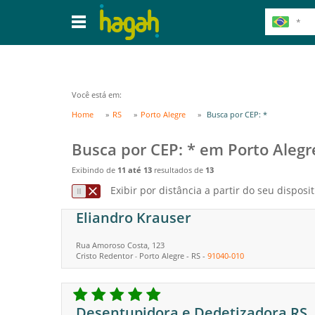
Você está em:
Home
RS
Porto Alegre
Busca por CEP: *
Busca por CEP: * em Porto Alegr
Exibindo de
11 até 13
resultados de
13
Exibir por distância a partir do seu disposit
Eliandro Krauser
Rua Amoroso Costa, 123
Cristo Redentor
Porto Alegre
-
RS
-
91040-010
-
Desentupidora e Dedetizadora RS