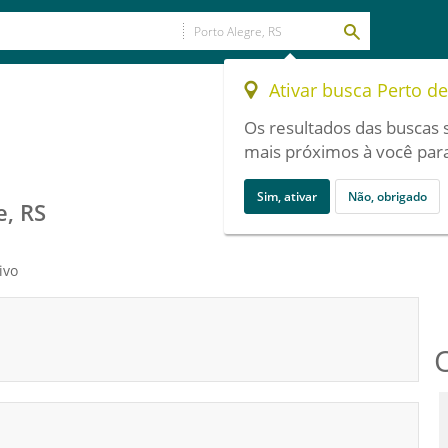
Ativar busca Perto d
Os resultados das buscas 
mais próximos à você para
Sim, ativar
Não, obrigado
e, RS
ivo