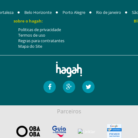
ortaleza
Belo Horizonte
Porto Alegre
Rio de janeiro
São
sobre o hagah:
Bl
Politicas de privacidade
Termos de uso
Regras para contratantes
Mapa do Site
Parceiros