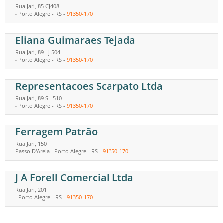
Rua Jari, 85 CJ408
Porto Alegre
-
RS
-
91350-170
-
Eliana Guimaraes Tejada
Rua Jari, 89 Lj 504
Porto Alegre
-
RS
-
91350-170
-
Representacoes Scarpato Ltda
Rua Jari, 89 SL 510
Porto Alegre
-
RS
-
91350-170
-
Ferragem Patrão
Rua Jari, 150
Passo D'Areia
Porto Alegre
-
RS
-
91350-170
-
J A Forell Comercial Ltda
Rua Jari, 201
Porto Alegre
-
RS
-
91350-170
-