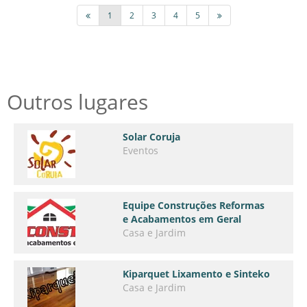
1
2
3
4
5
Outros lugares
Solar Coruja
Eventos
Equipe Construções Reformas
e Acabamentos em Geral
Casa e Jardim
Kiparquet Lixamento e Sinteko
Casa e Jardim