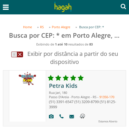
Home
RS
Porto Alegre
Busca por CEP: *
Busca por CEP: * em Porto Alegre, RS
Exibindo de
1 até 10
resultados de
83
Exibir por distância a partir do seu
dispositivo
Petra Kids
Rua Jari, 180
Passo D'Areia
Porto Alegre
-
RS
-
91350-170
-
(51) 3391-6547
(51) 3209-8799
(51) 8125-
3999
Estamos Aberto