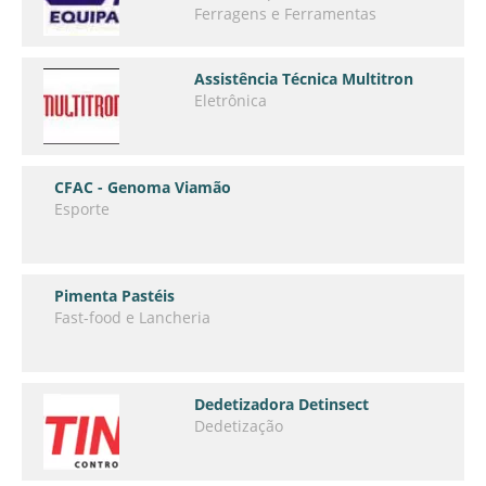
Ferragens e Ferramentas
Assistência Técnica Multitron
Eletrônica
CFAC - Genoma Viamão
Esporte
Pimenta Pastéis
Fast-food e Lancheria
Dedetizadora Detinsect
Dedetização