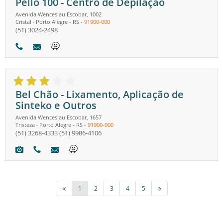
Pêllo 100 - Centro de Depilação
Avenida Wenceslau Escobar, 1002
Cristal
Porto Alegre
-
RS
-
91900-000
-
(51) 3024-2498
Bel Chão - Lixamento, Aplicação de
Sinteko e Outros
Avenida Wenceslau Escobar, 1657
Tristeza
Porto Alegre
-
RS
-
91900-000
-
(51) 3268-4333
(51) 9986-4106
1
2
3
4
5