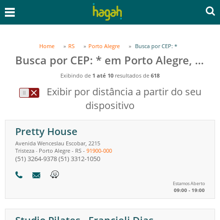
Home
RS
Porto Alegre
Busca por CEP: *
Busca por CEP: * em Porto Alegre, RS
Exibindo de
1 até 10
resultados de
618
Exibir por distância a partir do seu
dispositivo
Pretty House
Avenida Wenceslau Escobar, 2215
Tristeza
Porto Alegre
-
RS
-
91900-000
-
(51) 3264-9378
(51) 3312-1050
Estamos Aberto
09:00 - 19:00