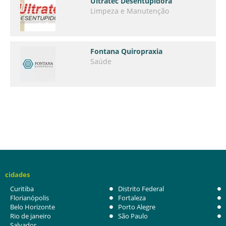
Ultratec Desentupidora
Limpeza e Manutenção
Fontana Quiropraxia
Saúde
cidades
Curitiba
Distrito Federal
Florianópolis
Fortaleza
Belo Horizonte
Porto Alegre
Rio de janeiro
São Paulo
Salvador