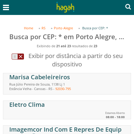
Home
RS
Porto Alegre
Busca por CEP: *
Busca por CEP: * em Porto Alegre, RS
Exibindo de
21 até 23
resultados de
23
Exibir por distância a partir do seu
dispositivo
Marisa Cabeleireiros
Rua Júlio Pereira de Souza, 1138 Lj 1
Estância Velha
Canoas
-
RS
-
92030-795
-
Eletro Clima
Estamos Aberto
08:00 - 18:00
Imagemcor Ind Com E Repres De Equip