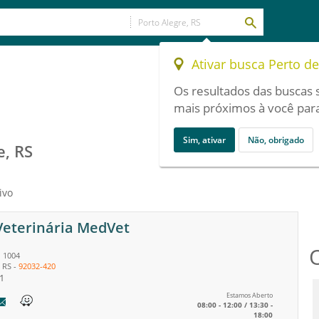
Ativar busca Perto d
Os resultados das buscas 
mais próximos à você para
Sim, ativar
Não, obrigado
e, RS
ivo
 Veterinária MedVet
 1004
-
RS
-
92032-420
1
Estamos Aberto
08:00 - 12:00 / 13:30 -
18:00