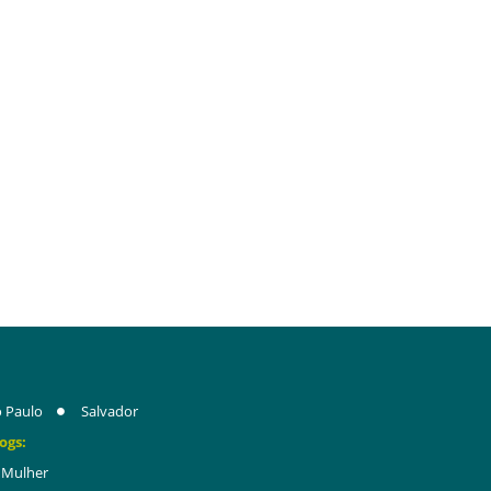
 Paulo
Salvador
ogs:
Mulher