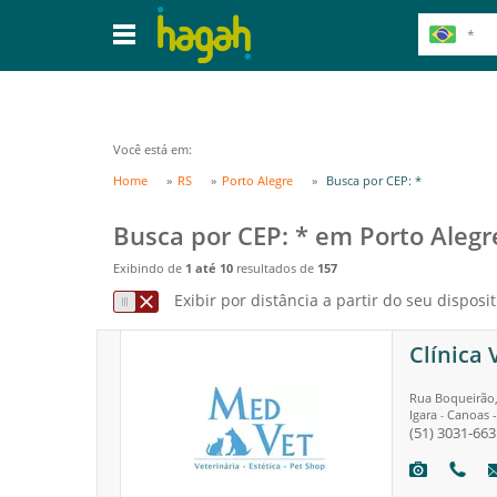
Você está em:
Home
RS
Porto Alegre
Busca por CEP: *
Busca por CEP: * em Porto Alegr
Exibindo de
1 até 10
resultados de
157
Exibir por distância a partir do seu disposit
Clínica
Rua Boqueirão,
Igara
Canoas
-
(51) 3031-663