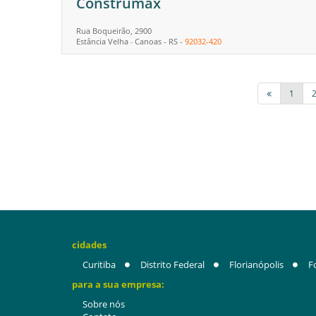
Construmax
Rua Boqueirão, 2900
Estância Velha
Canoas
-
RS
-
92032-420
-
1
cidades
Curitiba
Distrito Federal
Florianópolis
F
para a sua empresa:
Sobre nós