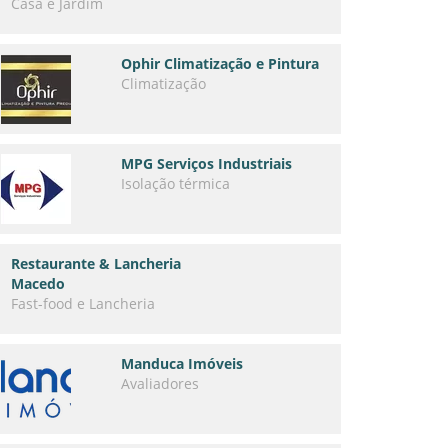
Casa e Jardim
Ophir Climatização e Pintura
Climatização
MPG Serviços Industriais
Isolação térmica
Restaurante & Lancheria
Macedo
Fast-food e Lancheria
Manduca Imóveis
Avaliadores