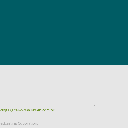
*
ting Digital - www.reweb.com.br
oadcasting Coporation.