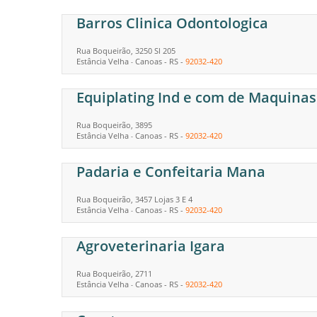
Barros Clinica Odontologica
Rua Boqueirão, 3250 Sl 205
Estância Velha
Canoas
-
RS
-
92032-420
-
Equiplating Ind e com de Maquina
Rua Boqueirão, 3895
Estância Velha
Canoas
-
RS
-
92032-420
-
Padaria e Confeitaria Mana
Rua Boqueirão, 3457 Lojas 3 E 4
Estância Velha
Canoas
-
RS
-
92032-420
-
Agroveterinaria Igara
Rua Boqueirão, 2711
Estância Velha
Canoas
-
RS
-
92032-420
-