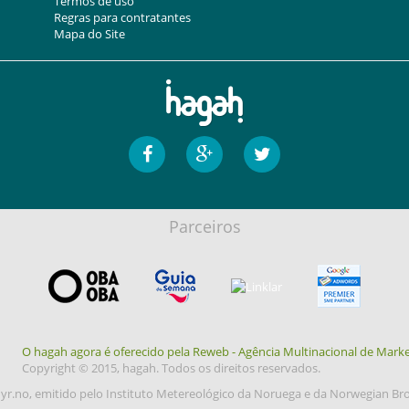
Termos de uso
Regras para contratantes
Mapa do Site
Parceiros
O hagah agora é oferecido pela Reweb - Agência Multinacional de Marke
Copyright © 2015, hagah. Todos os direitos reservados.
yr.no, emitido pelo Instituto Metereológico da Noruega e da Norwegian Br