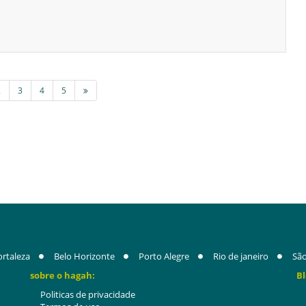
2
3
4
5
ortaleza
Belo Horizonte
Porto Alegre
Rio de janeiro
São
sobre o hagah:
Bl
Politicas de privacidade