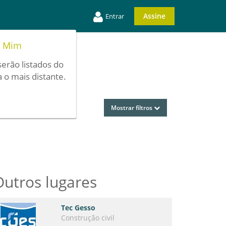
Assine
Entrar
e Mim
serão listados do
 o mais distante.
Mostrar filtros
Outros lugares
Tec Gesso
Construção civil