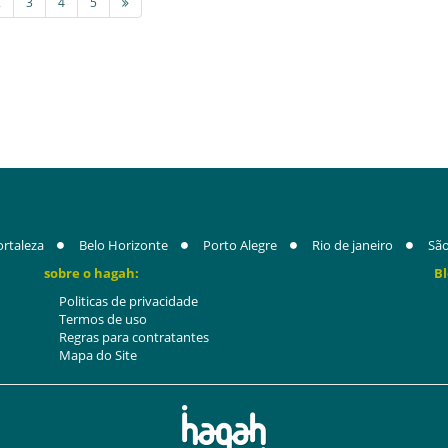
2
3
4
5
ortaleza
Belo Horizonte
Porto Alegre
Rio de janeiro
São
sobre o hagah:
Bl
Politicas de privacidade
Termos de uso
Regras para contratantes
Mapa do Site