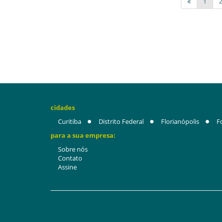
1
cidades
Curitiba
Distrito Federal
Florianópolis
F
para a sua empresa:
Sobre nós
Contato
Assine