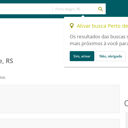
Ativar busca Perto d
Os resultados das buscas 
mais próximos à você para
Sim, ativar
Não, obrigado
e, RS
ivo