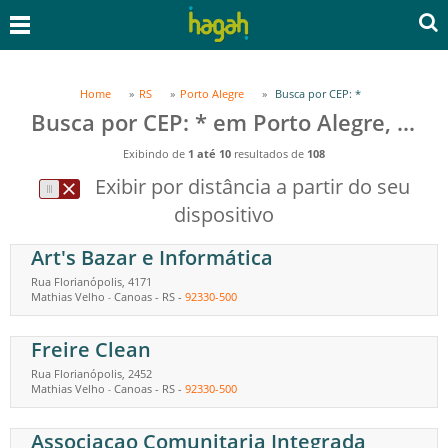
Home
RS
Porto Alegre
Busca por CEP: *
Busca por CEP: * em Porto Alegre, RS
Exibindo de
1 até 10
resultados de
108
Exibir por distância a partir do seu
dispositivo
Art's Bazar e Informática
Rua Florianópolis, 4171
Mathias Velho
Canoas
-
RS
-
92330-500
-
Freire Clean
Rua Florianópolis, 2452
Mathias Velho
Canoas
-
RS
-
92330-500
-
Associacao Comunitaria Integrada