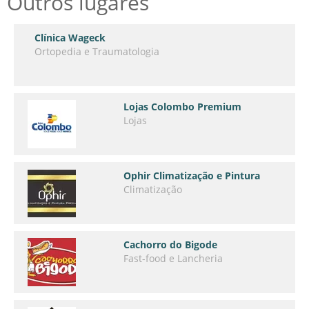
Outros lugares
Clínica Wageck
Ortopedia e Traumatologia
Lojas Colombo Premium
Lojas
Ophir Climatização e Pintura
Climatização
Cachorro do Bigode
Fast-food e Lancheria