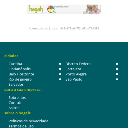
Aberto desde: | Local: 548bf75edc7f7b05be791856
cidades
Curitiba
Distrito Federal
Florianópolis
Fortaleza
Belo Horizonte
Porto Alegre
Rio de janeiro
São Paulo
Salvador
para a sua empresa:
Sobre nós
Contato
Assine
sobre o hagah:
Politicas de privacidade
Termos de uso