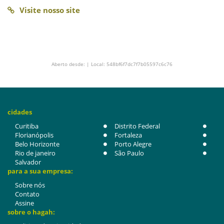
Visite nosso site
Aberto desde: | Local: 548bf6f7dc7f7b05597c6c76
cidades
Curitiba
Distrito Federal
Florianópolis
Fortaleza
Belo Horizonte
Porto Alegre
Rio de janeiro
São Paulo
Salvador
para a sua empresa:
Sobre nós
Contato
Assine
sobre o hagah: