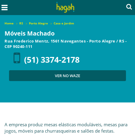
Home
RS
Porto Alegre
Casa e Jardim
Móveis Machado
Rua Frederico Mentz, 1561 Navegantes
-
Porto Alegre
/
RS
-
CEP
90240-111
(51) 3374-2178
VER NO WAZE
A empresa produz mesas elásticas moduláveis, mesas para
jogos, móveis para churrasqueiras e salões de festas.