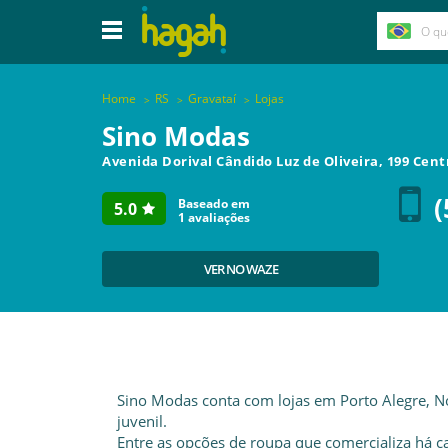
Home
RS
Gravataí
Lojas
Sino Modas
Avenida Dorival Cândido Luz de Oliveira, 199 Cen
(
Baseado em
5.0
1
avaliações
VER NO WAZE
Sino Modas conta com lojas em Porto Alegre, 
juvenil.
Entre as opções de roupa que comercializa há cas