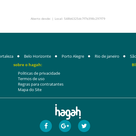
Aberto desde: | Local: 548b6325dc7f7b398c297f79
ortaleza
Belo Horizonte
Porto Alegre
Rio de janeiro
São
sobre o hagah:
Bl
Politicas de privacidade
Termos de uso
Regras para contratantes
Mapa do Site