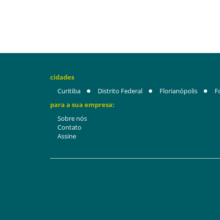
cidades
Curitiba
Distrito Federal
Florianópolis
F
para a sua empresa:
Sobre nós
Contato
Assine