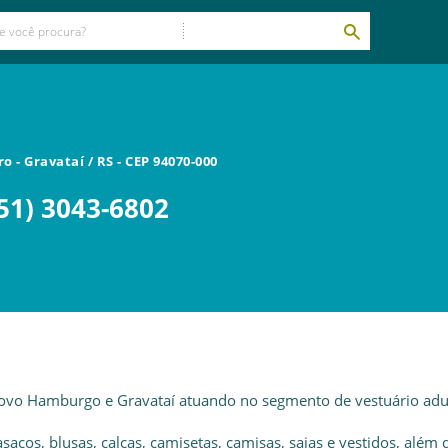
tro
-
Gravataí
/
RS
- CEP
94070-000
51) 3043-6802
Novo Hamburgo e Gravataí atuando no segmento de vestuário adu
acos, blusas, calças, camisetas, camisas, saias e vestidos, além 