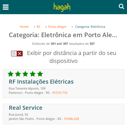
Home
RS
Porto Alegre
Categoria: Eletrônica
Categoria: Eletrônica em Porto Alegre, RS
Exibindo de
301 até 307
resultados de
307
Exibir por distância a partir do seu
dispositivo
RF Instalações Elétricas
Rua Tenente Alpoim, 109
Partenon
Porto Alegre
-
RS
-
91510-710
-
Real Service
Rua Juruá, 92
Jardim São Pedro
Porto Alegre
-
RS
-
91040-220
-