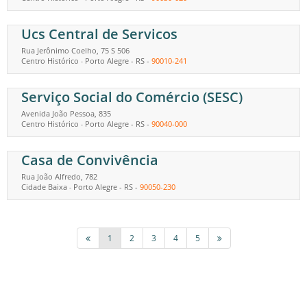
Ucs Central de Servicos
Rua Jerônimo Coelho, 75 S 506
Centro Histórico
Porto Alegre
-
RS
-
90010-241
-
Serviço Social do Comércio (SESC)
Avenida João Pessoa, 835
Centro Histórico
Porto Alegre
-
RS
-
90040-000
-
Casa de Convivência
Rua João Alfredo, 782
Cidade Baixa
Porto Alegre
-
RS
-
90050-230
-
1
2
3
4
5