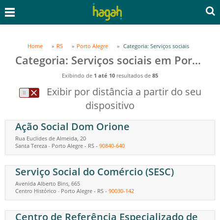
Home
RS
Porto Alegre
Categoria: Serviços sociais
Categoria: Serviços sociais em Porto Alegre, RS
Exibindo de
1 até 10
resultados de
85
Exibir por distância a partir do seu
dispositivo
Ação Social Dom Orione
Rua Euclides de Almeida, 20
Santa Tereza
Porto Alegre
-
RS
-
90840-640
-
Serviço Social do Comércio (SESC)
Avenida Alberto Bins, 665
Centro Histórico
Porto Alegre
-
RS
-
90030-142
-
Centro de Referência Especializado de