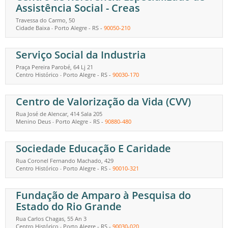
Assistência Social - Creas
Travessa do Carmo, 50
Cidade Baixa
Porto Alegre
-
RS
-
90050-210
-
Serviço Social da Industria
Praça Pereira Parobé, 64 Lj 21
Centro Histórico
Porto Alegre
-
RS
-
90030-170
-
Centro de Valorização da Vida (CVV)
Rua José de Alencar, 414 Sala 205
Menino Deus
Porto Alegre
-
RS
-
90880-480
-
Sociedade Educação E Caridade
Rua Coronel Fernando Machado, 429
Centro Histórico
Porto Alegre
-
RS
-
90010-321
-
Fundação de Amparo à Pesquisa do
Estado do Rio Grande
Rua Carlos Chagas, 55 An 3
Centro Histórico
Porto Alegre
-
RS
-
90030-020
-