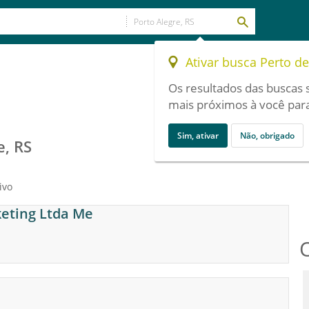
Ativar busca Perto d
Os resultados das buscas 
mais próximos à você para
Sim, ativar
Não, obrigado
e, RS
ivo
eting Ltda Me
a