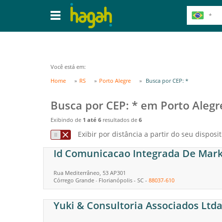
Você está em:
Home
RS
Porto Alegre
Busca por CEP: *
Busca por CEP: * em Porto Alegr
Exibindo de
1 até 6
resultados de
6
Exibir por distância a partir do seu disposit
Id Comunicacao Integrada De Mark
Rua Mediterrâneo, 53 AP301
Córrego Grande
Florianópolis
-
SC
-
88037-610
-
Yuki & Consultoria Associados Ltd