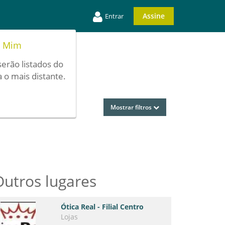
Assine
Entrar
e Mim
serão listados do
 o mais distante.
Mostrar filtros
Outros lugares
Ótica Real - Filial Centro
Lojas