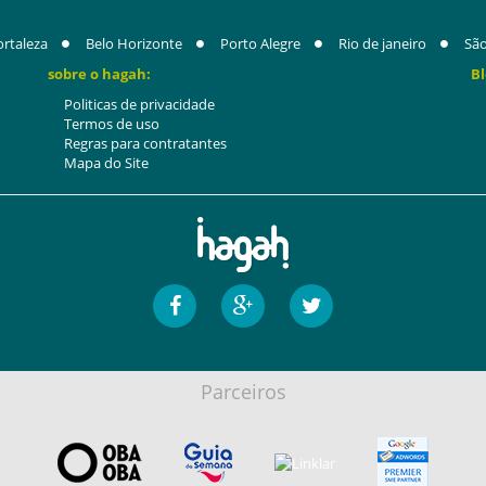
ortaleza
Belo Horizonte
Porto Alegre
Rio de janeiro
São
sobre o hagah:
Bl
Politicas de privacidade
Termos de uso
Regras para contratantes
Mapa do Site
Parceiros