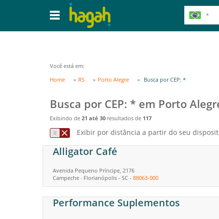
Você está em:
Home
RS
Porto Alegre
Busca por CEP: *
Busca por CEP: * em Porto Alegr
Exibindo de
21 até 30
resultados de
117
Exibir por distância a partir do seu disposit
Alligator Café
Avenida Pequeno Príncipe, 2176
Campeche
Florianópolis
-
SC
-
88063-000
-
Performance Suplementos