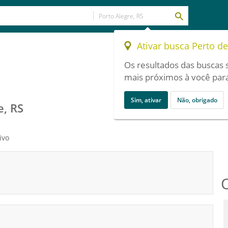
Ativar busca Perto d
Os resultados das buscas 
mais próximos à você para
Sim, ativar
Não, obrigado
e, RS
ivo