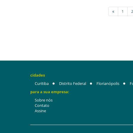
1
cidades
Curitiba
Distrito Federal
Florianópolis
F
para a sua empresa:
Sobre nós
Contato
Assine