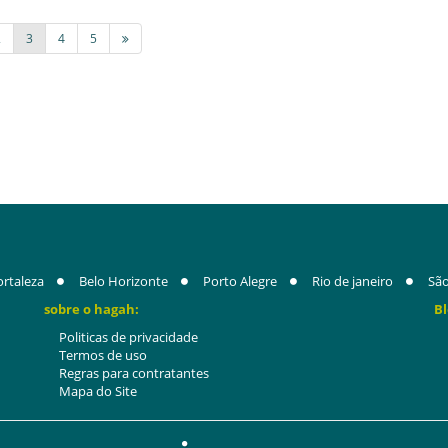
2
3
4
5
ortaleza
Belo Horizonte
Porto Alegre
Rio de janeiro
São
sobre o hagah:
Bl
Politicas de privacidade
Termos de uso
Regras para contratantes
Mapa do Site