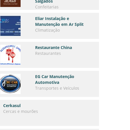
Salgados
Confeitarias
Eliar Instalação e
Manutenção em Ar Split
Climatização
Restaurante China
Restaurantes
EG Car Manutenção
Automotiva
Transportes e Veículos
Cerkasul
Cercas e mourões