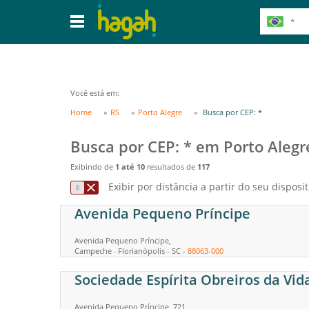
Você está em:
Home
RS
Porto Alegre
Busca por CEP: *
Busca por CEP: * em Porto Alegr
Exibindo de
1 até 10
resultados de
117
Exibir por distância a partir do seu disposit
Avenida Pequeno Príncipe
Avenida Pequeno Príncipe,
Campeche
Florianópolis
-
SC
-
88063-000
-
Sociedade Espírita Obreiros da Vid
Avenida Pequeno Príncipe, 721