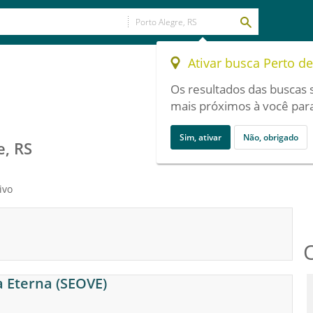
Ativar busca Perto d
Os resultados das buscas 
mais próximos à você para
Sim, ativar
Não, obrigado
e, RS
ivo
a Eterna (SEOVE)