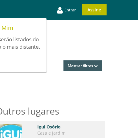
Assine
Entrar
e Mim
serão listados do
 o mais distante.
Mostrar filtros
Outros lugares
Igui Osório
Casa e Jardim