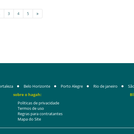
2
3
4
5
ortaleza
Belo Horizonte
Porto Alegre
Rio de janeiro
São
sobre o hagah:
Bl
Politicas de privacidade
Termos de uso
Regras para contratantes
Mapa do Site