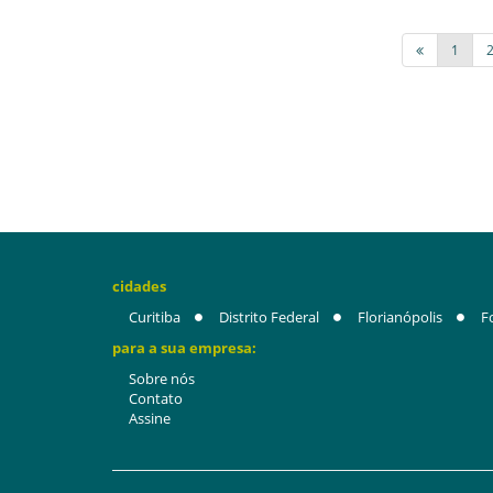
1
cidades
Curitiba
Distrito Federal
Florianópolis
F
para a sua empresa:
Sobre nós
Contato
Assine