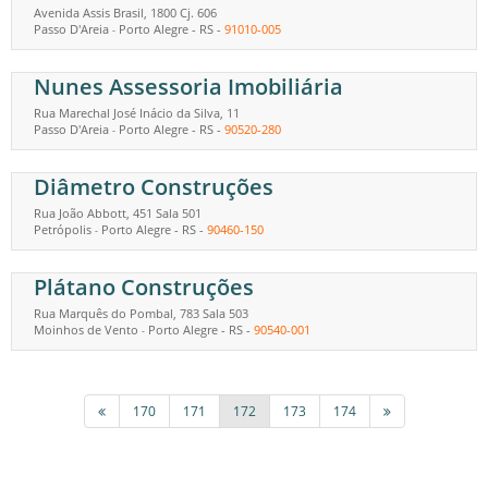
Avenida Assis Brasil, 1800 Cj. 606
Passo D'Areia
Porto Alegre
-
RS
-
91010-005
-
Nunes Assessoria Imobiliária
Rua Marechal José Inácio da Silva, 11
Passo D'Areia
Porto Alegre
-
RS
-
90520-280
-
Diâmetro Construções
Rua João Abbott, 451 Sala 501
Petrópolis
Porto Alegre
-
RS
-
90460-150
-
Plátano Construções
Rua Marquês do Pombal, 783 Sala 503
Moinhos de Vento
Porto Alegre
-
RS
-
90540-001
-
170
171
172
173
174