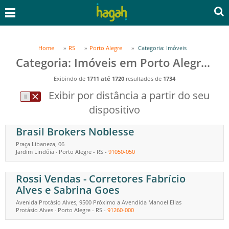
Home
RS
Porto Alegre
Categoria: Imóveis
Categoria: Imóveis em Porto Alegre, RS
Exibindo de
1711 até 1720
resultados de
1734
Exibir por distância a partir do seu
dispositivo
Brasil Brokers Noblesse
Praça Libaneza, 06
Jardim Lindóia
Porto Alegre
-
RS
-
91050-050
-
Rossi Vendas - Corretores Fabrício
Alves e Sabrina Goes
Avenida Protásio Alves, 9500 Próximo a Avendida Manoel Elias
Protásio Alves
Porto Alegre
-
RS
-
91260-000
-